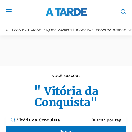
Últimas notícias
ÚLTIMAS NOTÍCIAS
ELEIÇÕES 2026
POLÍTICA
ESPORTES
SALVADOR
BAHIA
P
VOCÊ BUSCOU:
" Vitória da
Conquista"
Buscar por tag
Buscar