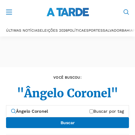
Últimas notícias
ÚLTIMAS NOTÍCIAS
ELEIÇÕES 2026
POLÍTICA
ESPORTES
SALVADOR
BAHIA
P
VOCÊ BUSCOU:
"Ângelo Coronel"
Buscar por tag
Buscar