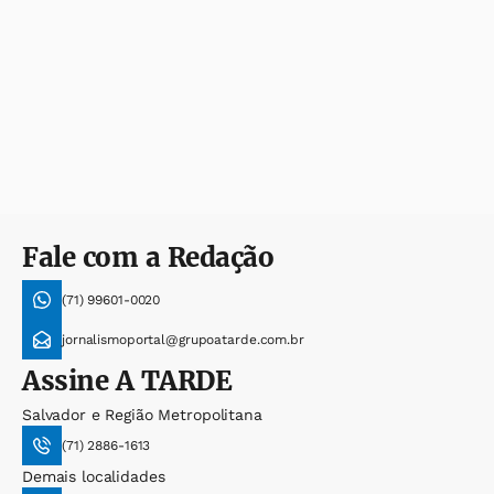
Fale com a Redação
(71) 99601-0020
jornalismoportal@grupoatarde.com.br
Assine
A TARDE
Salvador e Região Metropolitana
(71) 2886-1613
Demais localidades