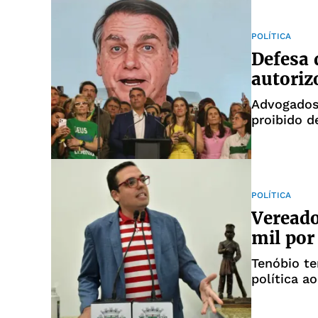
POLÍTICA
Defesa 
autoriz
Advogados
proibido d
autorizaçã
POLÍTICA
Vereado
mil por
Tenóbio te
política a