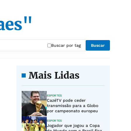
aes"
Buscar por tag
Buscar
Mais Lidas
ESPORTES
CazéTV pode ceder
transmissão para a Globo
por campeonato europeu
ESPORTES
Jogador que jogou a Copa
do Mundo com o Brasil fica