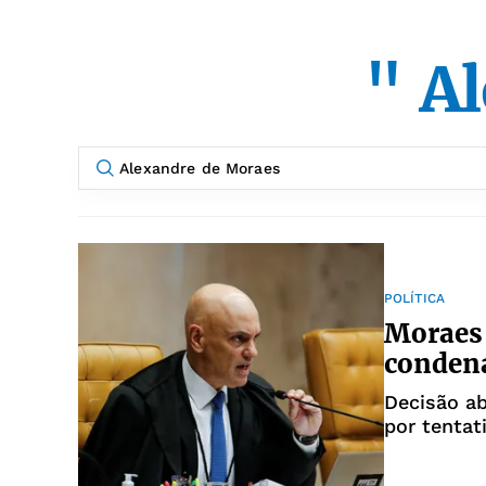
" A
POLÍTICA
Moraes 
condena
Decisão a
por tentat