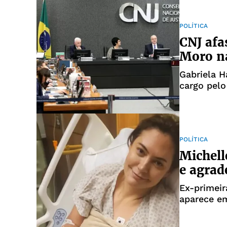
POLÍTICA
CNJ afa
Moro na
Gabriela H
cargo pelo
POLÍTICA
Michell
e agrad
Ex-primei
aparece e