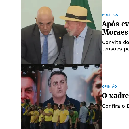
POLÍTICA
Após ev
Moraes
Convite do
tensões po
OPINIÃO
O xadre
Confira o E