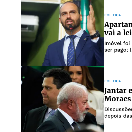
POLÍTICA
Aparta
vai a le
Imóvel foi
ser pago; 
POLÍTICA
Jantar 
Moraes 
Discussões
depois das