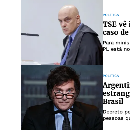
POLÍTICA
TSE vê 
caso de
Para minis
PL está no
POLÍTICA
Argenti
estrang
Brasil
Decreto pe
pessoas q