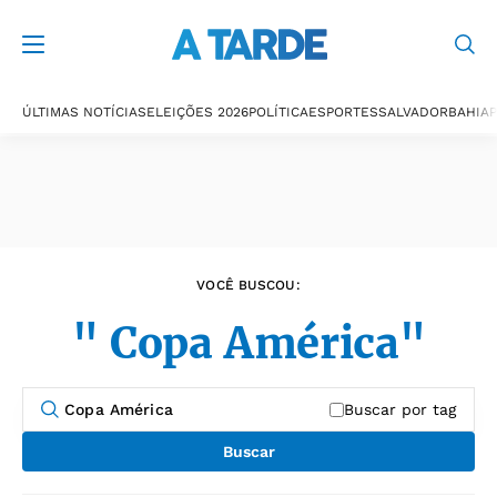
Últimas notícias
ÚLTIMAS NOTÍCIAS
ELEIÇÕES 2026
POLÍTICA
ESPORTES
SALVADOR
BAHIA
P
VOCÊ BUSCOU:
" Copa América"
Buscar por tag
Buscar