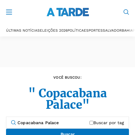
Últimas notícias
ÚLTIMAS NOTÍCIAS
ELEIÇÕES 2026
POLÍTICA
ESPORTES
SALVADOR
BAHIA
P
VOCÊ BUSCOU:
" Copacabana
Palace"
Buscar por tag
Buscar