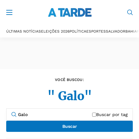
Últimas notícias
ÚLTIMAS NOTÍCIAS
ELEIÇÕES 2026
POLÍTICA
ESPORTES
SALVADOR
BAHIA
P
VOCÊ BUSCOU:
" Galo"
Buscar por tag
Buscar