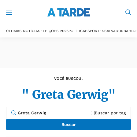
Últimas notícias
ÚLTIMAS NOTÍCIAS
ELEIÇÕES 2026
POLÍTICA
ESPORTES
SALVADOR
BAHIA
P
VOCÊ BUSCOU:
" Greta Gerwig"
Buscar por tag
Buscar