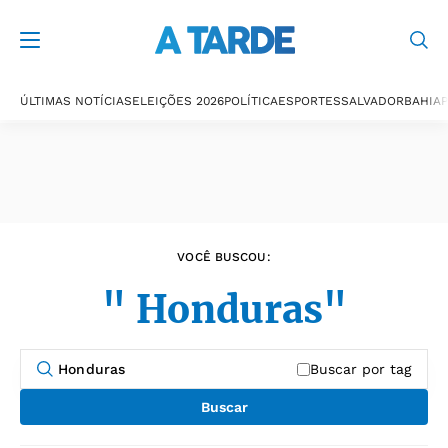
Últimas notícias
ÚLTIMAS NOTÍCIAS
ELEIÇÕES 2026
POLÍTICA
ESPORTES
SALVADOR
BAHIA
P
VOCÊ BUSCOU:
" Honduras"
Buscar por tag
Buscar