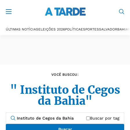
Últimas notícias
ÚLTIMAS NOTÍCIAS
ELEIÇÕES 2026
POLÍTICA
ESPORTES
SALVADOR
BAHIA
P
VOCÊ BUSCOU:
" Instituto de Cegos
da Bahia"
Buscar por tag
Buscar