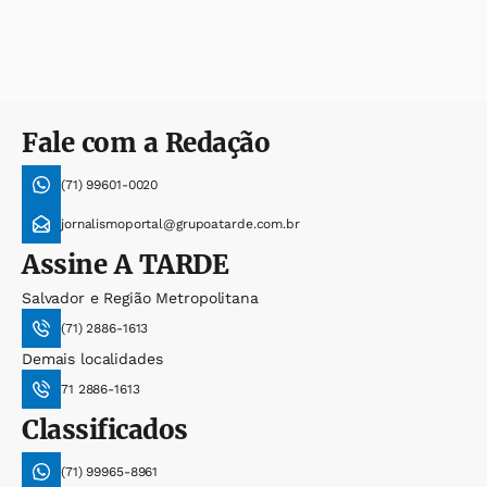
Fale com a Redação
(71) 99601-0020
jornalismoportal@grupoatarde.com.br
Assine
A TARDE
Salvador e Região Metropolitana
(71) 2886-1613
Demais localidades
71 2886-1613
Classificados
(71) 99965-8961