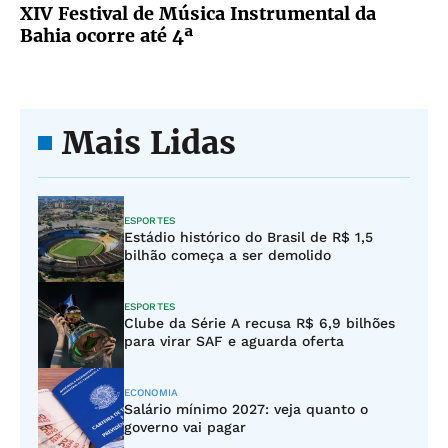
XIV Festival de Música Instrumental da
Bahia ocorre até 4ª
Mais Lidas
ESPORTES
Estádio histórico do Brasil de R$ 1,5
bilhão começa a ser demolido
ESPORTES
Clube da Série A recusa R$ 6,9 bilhões
para virar SAF e aguarda oferta
ECONOMIA
Salário mínimo 2027: veja quanto o
governo vai pagar