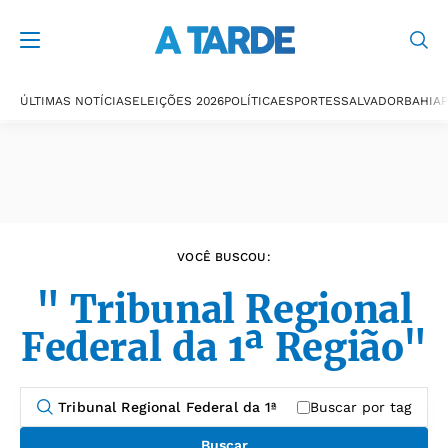
Últimas notícias
ÚLTIMAS NOTÍCIAS
ELEIÇÕES 2026
POLÍTICA
ESPORTES
SALVADOR
BAHIA
P
VOCÊ BUSCOU:
" Tribunal Regional
Federal da 1ª Região"
Buscar por tag
Buscar