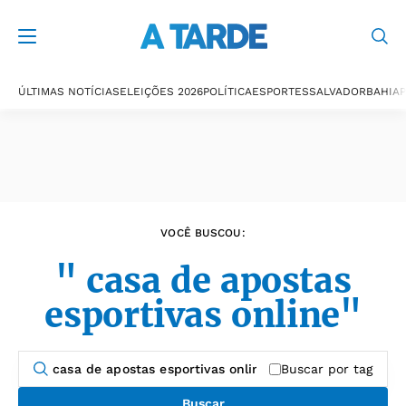
Últimas notícias
ÚLTIMAS NOTÍCIAS
ELEIÇÕES 2026
POLÍTICA
ESPORTES
SALVADOR
BAHIA
P
VOCÊ BUSCOU:
" casa de apostas
esportivas online"
Buscar por tag
Buscar