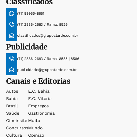
Classificados
(71) 99965-8961
(71) 2886-2683 / Ramal 8526
classificados@grupoatarde.com.br
Publicidade
(71) 2886-2683 / Ramal 8585 | 8586
publicidade@grupoatarde.com.br
Canais e Editorias
Autos
E.c. Bahia
Bahia
E.c. Vitória
Brasil
Empregos
Saúde
Gastronomia
Cineinsite
Muito
Concursos
Mundo
Cultura
Opinião