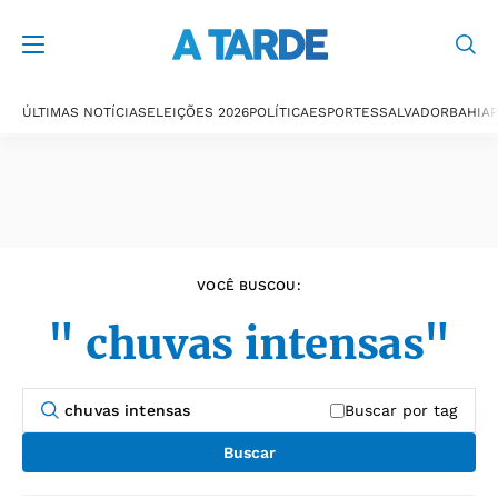
Últimas notícias
ÚLTIMAS NOTÍCIAS
ELEIÇÕES 2026
POLÍTICA
ESPORTES
SALVADOR
BAHIA
P
VOCÊ BUSCOU:
" chuvas intensas"
Buscar por tag
Buscar