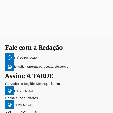
Fale com a Redação
(71) 99601-0020
jornalismoportal@grupoatarde.com.br
Assine
A TARDE
Salvador e Região Metropolitana
(71) 2886-1613
Demais localidades
71 2886-1613