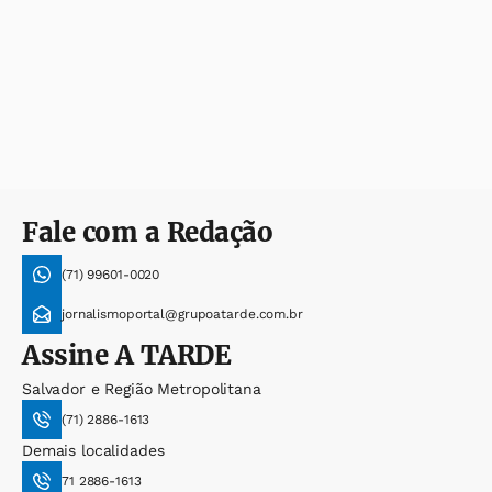
Fale com a Redação
(71) 99601-0020
jornalismoportal@grupoatarde.com.br
Assine
A TARDE
Salvador e Região Metropolitana
(71) 2886-1613
Demais localidades
71 2886-1613