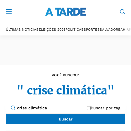
Últimas notícias
ÚLTIMAS NOTÍCIAS
ELEIÇÕES 2026
POLÍTICA
ESPORTES
SALVADOR
BAHIA
P
VOCÊ BUSCOU:
" crise climática"
Buscar por tag
Buscar