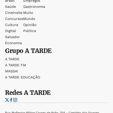
Brasil
Empregos
Saúde
Gastronomia
Cineinsite
Muito
Concursos
Mundo
Cultura
Opinião
Digital
Política
Salvador
Economia
Grupo
A TARDE
A TARDE
A TARDE FM
MASSA!
A TARDE EDUCAÇÃO
Redes
A TARDE
Rua Professor Milton Cayres de Brito, 204 - Caminho das Árvores,