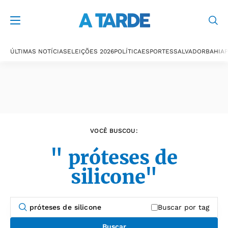
Últimas notícias
ÚLTIMAS NOTÍCIAS
ELEIÇÕES 2026
POLÍTICA
ESPORTES
SALVADOR
BAHIA
P
VOCÊ BUSCOU:
" próteses de
silicone"
Buscar por tag
Buscar