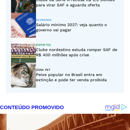
para virar SAF e aguarda oferta
ECONOMIA
Salário mínimo 2027: veja quanto o
governo vai pagar
ESPORTES
Clube nordestino estuda romper SAF de
R$ 400 milhões após crise
ZONA PET
Peixe popular no Brasil entra em
extinção e pode ter venda proibida