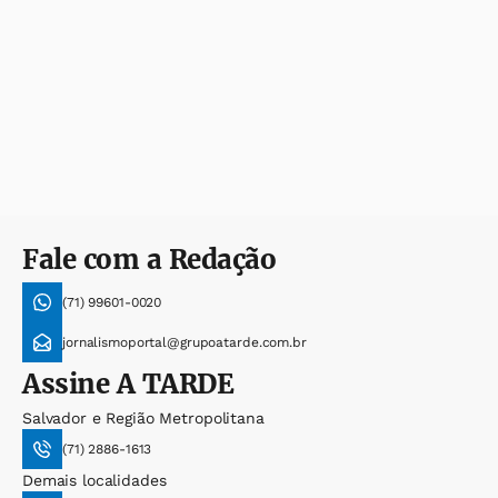
Fale com a Redação
(71) 99601-0020
jornalismoportal@grupoatarde.com.br
Assine
A TARDE
Salvador e Região Metropolitana
(71) 2886-1613
Demais localidades