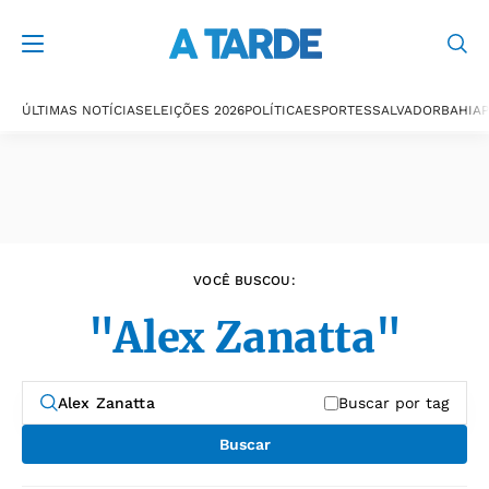
Últimas notícias
ÚLTIMAS NOTÍCIAS
ELEIÇÕES 2026
POLÍTICA
ESPORTES
SALVADOR
BAHIA
P
VOCÊ BUSCOU:
"Alex Zanatta"
Buscar por tag
Buscar