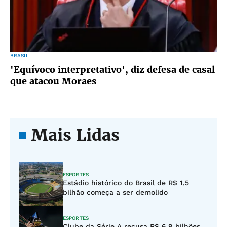
BRASIL
'Equívoco interpretativo', diz defesa de casal
que atacou Moraes
Mais Lidas
ESPORTES
Estádio histórico do Brasil de R$ 1,5
bilhão começa a ser demolido
ESPORTES
Clube da Série A recusa R$ 6,9 bilhões