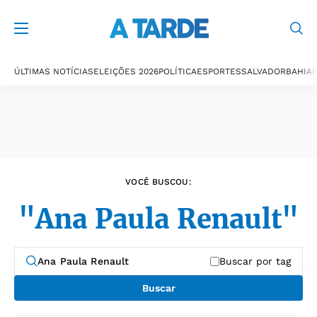
Últimas notícias
ÚLTIMAS NOTÍCIAS
ELEIÇÕES 2026
POLÍTICA
ESPORTES
SALVADOR
BAHIA
P
VOCÊ BUSCOU:
"Ana Paula Renault"
Buscar por tag
Buscar