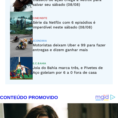
salvar seu sábado (08/08)
CINEINSITE
Série da Netflix com 6 episódios é
imperdível neste sábado (08/08)
ECONOMIA
Motoristas deixam Uber e 99 para fazer
entregas e dizem ganhar mais
E.C.BAHIA
Joia do Bahia marca três, e Pivetes de
Aço goleiam por 6 a 0 fora de casa