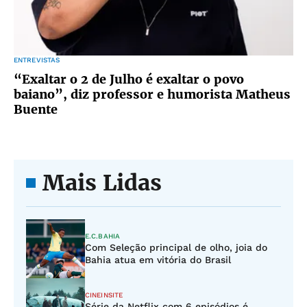
ENTREVISTAS
“Exaltar o 2 de Julho é exaltar o povo
baiano”, diz professor e humorista Matheus
Buente
Mais Lidas
E.C.BAHIA
Com Seleção principal de olho, joia do
Bahia atua em vitória do Brasil
CINEINSITE
Série da Netflix com 6 episódios é