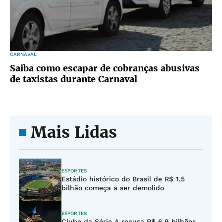
CARNAVAL
Saiba como escapar de cobranças abusivas
de taxistas durante Carnaval
Mais Lidas
ESPORTES
Estádio histórico do Brasil de R$ 1,5
bilhão começa a ser demolido
ESPORTES
Clube da Série A recusa R$ 6,9 bilhões