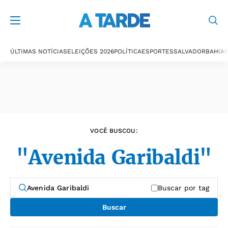
Últimas notícias
ÚLTIMAS NOTÍCIAS
ELEIÇÕES 2026
POLÍTICA
ESPORTES
SALVADOR
BAHIA
P
VOCÊ BUSCOU:
"Avenida Garibaldi"
Buscar por tag
Buscar