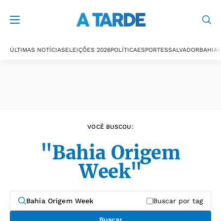
Últimas notícias
ÚLTIMAS NOTÍCIAS
ELEIÇÕES 2026
POLÍTICA
ESPORTES
SALVADOR
BAHIA
P
VOCÊ BUSCOU:
"Bahia Origem
Week"
Buscar por tag
Buscar