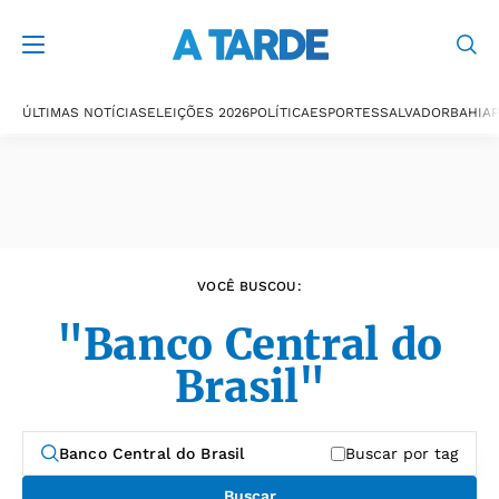
Últimas notícias
ÚLTIMAS NOTÍCIAS
ELEIÇÕES 2026
POLÍTICA
ESPORTES
SALVADOR
BAHIA
P
VOCÊ BUSCOU:
"Banco Central do
Brasil"
Buscar por tag
Buscar