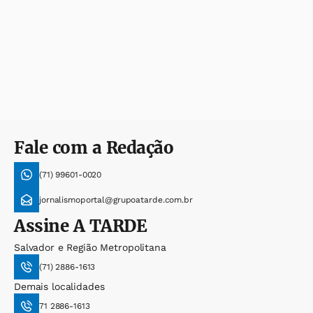
Fale com a Redação
(71) 99601-0020
jornalismoportal@grupoatarde.com.br
Assine
A TARDE
Salvador e Região Metropolitana
(71) 2886-1613
Demais localidades
71 2886-1613