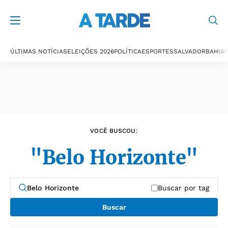
Últimas notícias
ÚLTIMAS NOTÍCIAS
ELEIÇÕES 2026
POLÍTICA
ESPORTES
SALVADOR
BAHIA
P
VOCÊ BUSCOU:
"Belo Horizonte"
Buscar por tag
Buscar