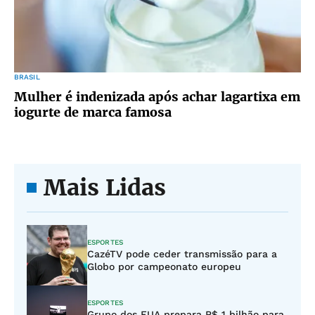
BRASIL
Mulher é indenizada após achar lagartixa em
iogurte de marca famosa
Mais Lidas
ESPORTES
CazéTV pode ceder transmissão para a
Globo por campeonato europeu
ESPORTES
Grupo dos EUA prepara R$ 1 bilhão para