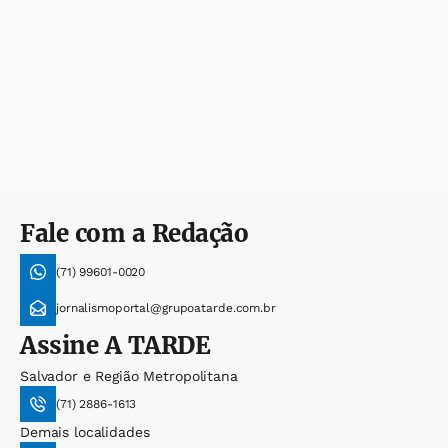
Fale com a Redação
(71) 99601-0020
jornalismoportal@grupoatarde.com.br
Assine
A TARDE
Salvador e Região Metropolitana
(71) 2886-1613
Demais localidades