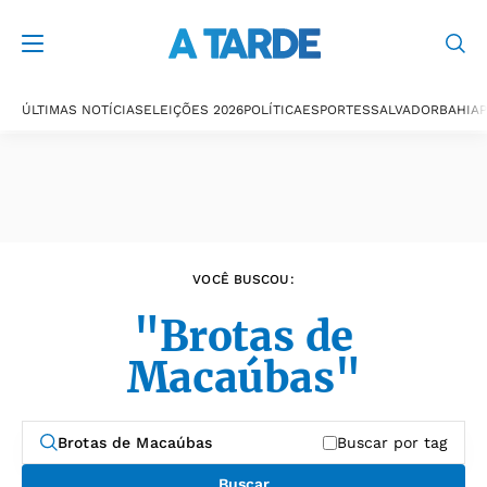
Últimas notícias
ÚLTIMAS NOTÍCIAS
ELEIÇÕES 2026
POLÍTICA
ESPORTES
SALVADOR
BAHIA
P
VOCÊ BUSCOU:
"Brotas de
Macaúbas"
Buscar por tag
Buscar