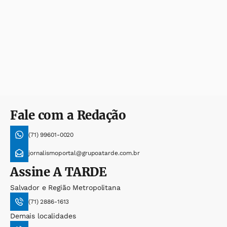
Fale com a Redação
(71) 99601-0020
jornalismoportal@grupoatarde.com.br
Assine
A TARDE
Salvador e Região Metropolitana
(71) 2886-1613
Demais localidades