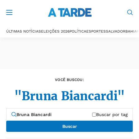
Últimas notícias
ÚLTIMAS NOTÍCIAS
ELEIÇÕES 2026
POLÍTICA
ESPORTES
SALVADOR
BAHIA
P
VOCÊ BUSCOU:
"Bruna Biancardi"
Buscar por tag
Buscar