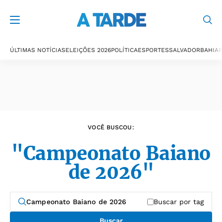
Últimas notícias
ÚLTIMAS NOTÍCIAS
ELEIÇÕES 2026
POLÍTICA
ESPORTES
SALVADOR
BAHIA
P
VOCÊ BUSCOU:
"Campeonato Baiano
de 2026"
Buscar por tag
Buscar