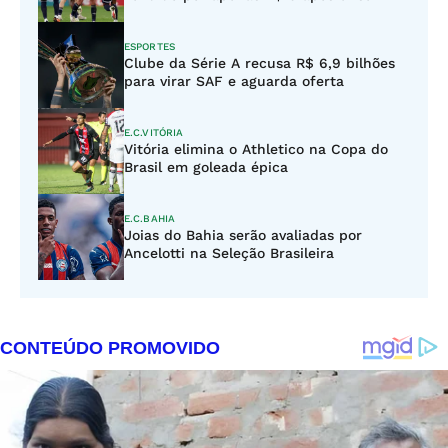
ESPORTES
Clube da Série A recusa R$ 6,9 bilhões
para virar SAF e aguarda oferta
E.C.VITÓRIA
Vitória elimina o Athletico na Copa do
Brasil em goleada épica
E.C.BAHIA
Joias do Bahia serão avaliadas por
Ancelotti na Seleção Brasileira