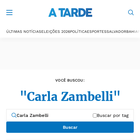
Últimas notícias
ÚLTIMAS NOTÍCIAS
ELEIÇÕES 2026
POLÍTICA
ESPORTES
SALVADOR
BAHIA
P
VOCÊ BUSCOU:
"Carla Zambelli"
Buscar por tag
Buscar