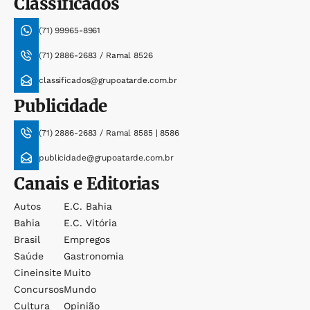
Classificados
(71) 99965-8961
(71) 2886-2683 / Ramal 8526
classificados@grupoatarde.com.br
Publicidade
(71) 2886-2683 / Ramal 8585 | 8586
publicidade@grupoatarde.com.br
Canais e Editorias
Autos
E.c. Bahia
Bahia
E.c. Vitória
Brasil
Empregos
Saúde
Gastronomia
Cineinsite
Muito
Concursos
Mundo
Cultura
Opinião