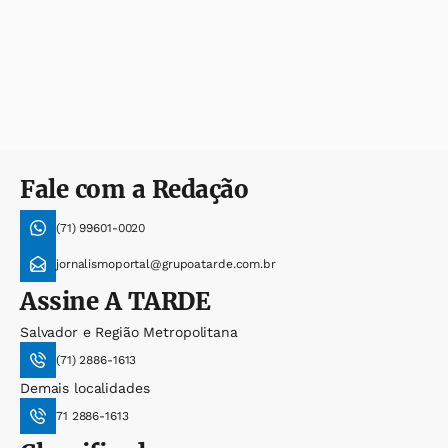
Fale com a Redação
(71) 99601-0020
jornalismoportal@grupoatarde.com.br
Assine
A TARDE
Salvador e Região Metropolitana
(71) 2886-1613
Demais localidades
71 2886-1613