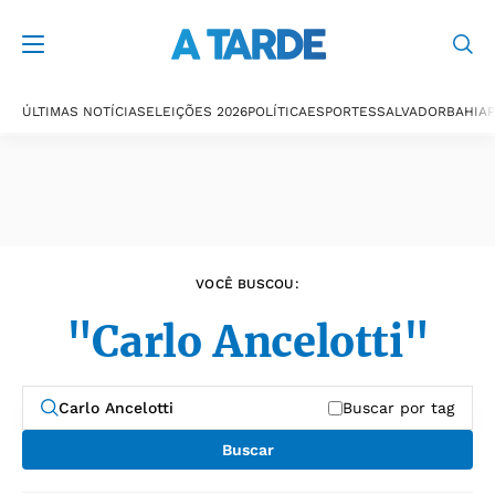
Últimas notícias
ÚLTIMAS NOTÍCIAS
ELEIÇÕES 2026
POLÍTICA
ESPORTES
SALVADOR
BAHIA
P
VOCÊ BUSCOU:
"Carlo Ancelotti"
Buscar por tag
Buscar