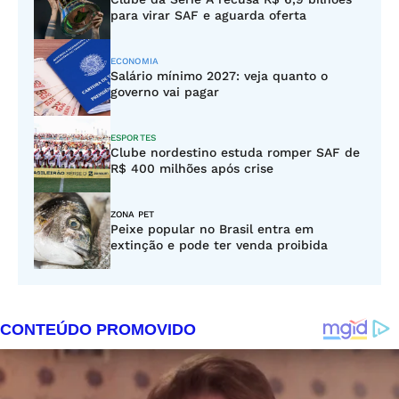
para virar SAF e aguarda oferta
ECONOMIA
Salário mínimo 2027: veja quanto o
governo vai pagar
ESPORTES
Clube nordestino estuda romper SAF de
R$ 400 milhões após crise
ZONA PET
Peixe popular no Brasil entra em
extinção e pode ter venda proibida