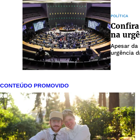
POLÍTICA
Confira
na urgê
Apesar da 
urgência d
Bahia voto