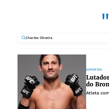
"
ESPORTES
Lutador
do Bron
Atleta co