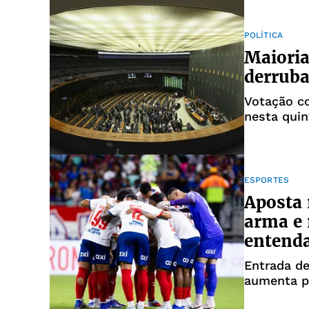
POLÍTICA
Maioria
derruba
Votação c
nesta quin
ESPORTES
Aposta 
arma e 
entend
Entrada de
aumenta pr
contra mar