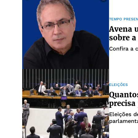
TEMPO PRESE
Avena u
sobre a
Confira a 
ELEIÇÕES
Quantos
precisa
Eleições d
parlament
na Câmara