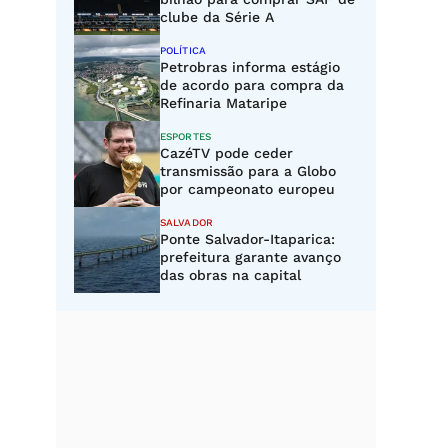
clube da Série A
POLÍTICA
Petrobras informa estágio
de acordo para compra da
Refinaria Mataripe
ESPORTES
CazéTV pode ceder
transmissão para a Globo
por campeonato europeu
SALVADOR
Ponte Salvador-Itaparica:
prefeitura garante avanço
das obras na capital