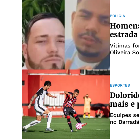
POLÍCIA
Homens
estrada
Vítimas fo
Oliveira S
Santana, d
ESPORTES
Dolorid
mais e 
Equipes se
no Barrad