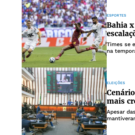
ESPORTES
Bahia x
escalaç
Times se 
na tempor
ELEIÇÕES
Cenário
mais cr
Apesar da
mantivera