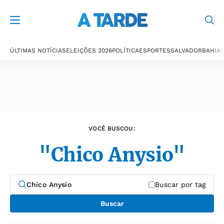
Últimas notícias
ÚLTIMAS NOTÍCIAS
ELEIÇÕES 2026
POLÍTICA
ESPORTES
SALVADOR
BAHIA
P
VOCÊ BUSCOU:
"Chico Anysio"
Buscar por tag
Buscar