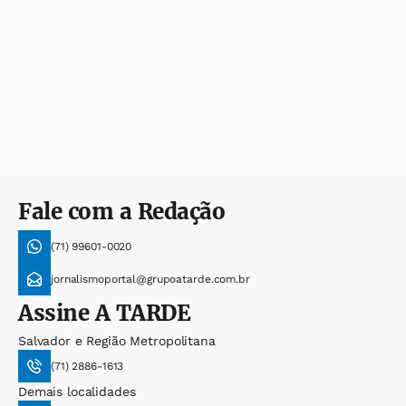
Fale com a Redação
(71) 99601-0020
jornalismoportal@grupoatarde.com.br
Assine
A TARDE
Salvador e Região Metropolitana
(71) 2886-1613
Demais localidades