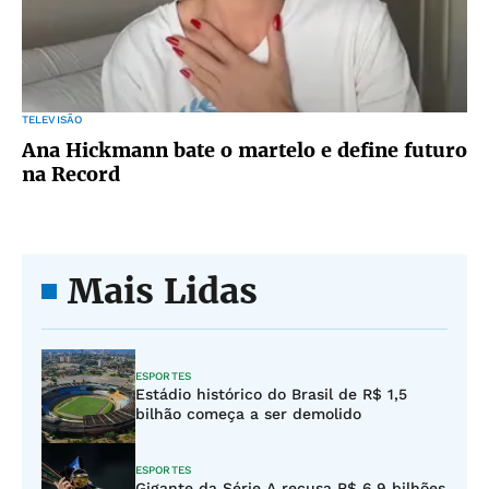
TELEVISÃO
Ana Hickmann bate o martelo e define futuro
na Record
Mais Lidas
ESPORTES
Estádio histórico do Brasil de R$ 1,5
bilhão começa a ser demolido
ESPORTES
Gigante da Série A recusa R$ 6,9 bilhões