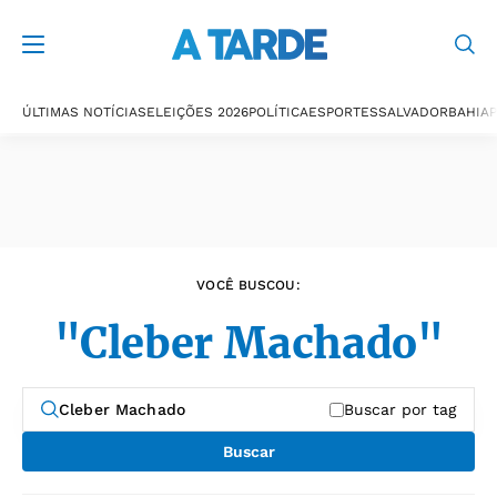
Últimas notícias
ÚLTIMAS NOTÍCIAS
ELEIÇÕES 2026
POLÍTICA
ESPORTES
SALVADOR
BAHIA
P
VOCÊ BUSCOU:
"Cleber Machado"
Buscar por tag
Buscar