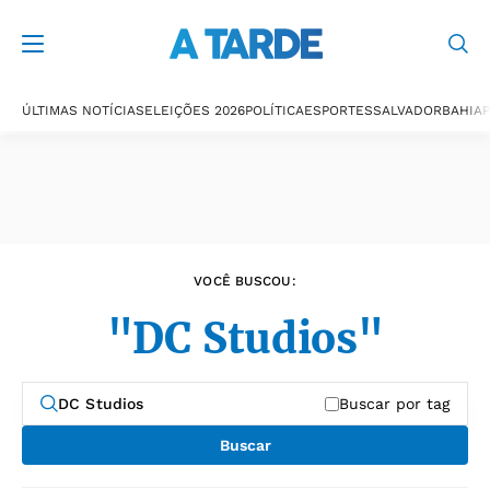
Últimas notícias
ÚLTIMAS NOTÍCIAS
ELEIÇÕES 2026
POLÍTICA
ESPORTES
SALVADOR
BAHIA
P
VOCÊ BUSCOU:
"DC Studios"
Buscar por tag
Buscar