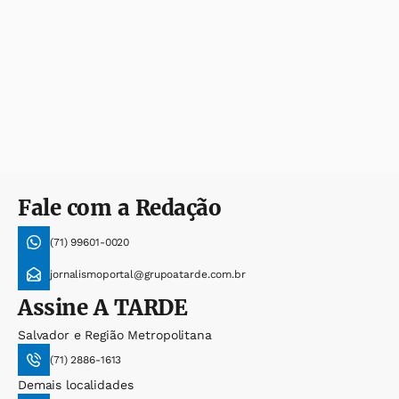
Fale com a Redação
(71) 99601-0020
jornalismoportal@grupoatarde.com.br
Assine
A TARDE
Salvador e Região Metropolitana
(71) 2886-1613
Demais localidades