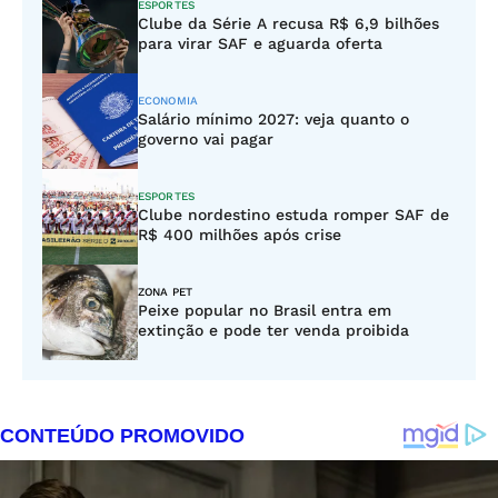
ESPORTES
Clube da Série A recusa R$ 6,9 bilhões
para virar SAF e aguarda oferta
ECONOMIA
Salário mínimo 2027: veja quanto o
governo vai pagar
ESPORTES
Clube nordestino estuda romper SAF de
R$ 400 milhões após crise
ZONA PET
Peixe popular no Brasil entra em
extinção e pode ter venda proibida