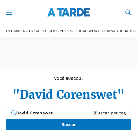
Últimas notícias
ÚLTIMAS NOTÍCIAS
ELEIÇÕES 2026
POLÍTICA
ESPORTES
SALVADOR
BAHIA
P
VOCÊ BUSCOU:
"David Corenswet"
Buscar por tag
Buscar