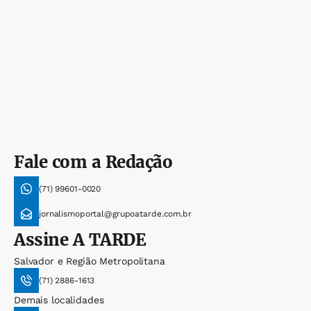
Fale com a Redação
(71) 99601-0020
jornalismoportal@grupoatarde.com.br
Assine
A TARDE
Salvador e Região Metropolitana
(71) 2886-1613
Demais localidades