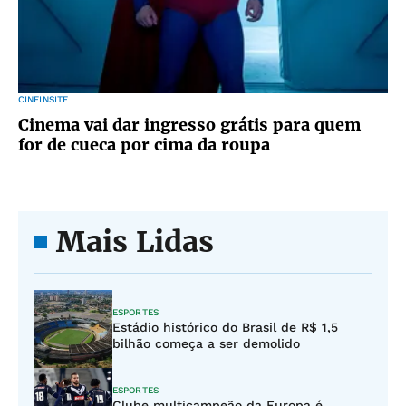
CINEINSITE
Cinema vai dar ingresso grátis para quem
for de cueca por cima da roupa
Mais Lidas
ESPORTES
Estádio histórico do Brasil de R$ 1,5
bilhão começa a ser demolido
ESPORTES
Clube multicampeão da Europa é