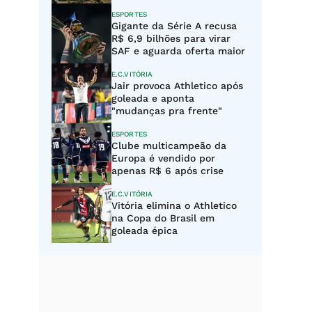
ESPORTES
Gigante da Série A recusa
R$ 6,9 bilhões para virar
SAF e aguarda oferta maior
E.C.VITÓRIA
Jair provoca Athletico após
goleada e aponta
"mudanças pra frente"
ESPORTES
Clube multicampeão da
Europa é vendido por
apenas R$ 6 após crise
E.C.VITÓRIA
Vitória elimina o Athletico
na Copa do Brasil em
goleada épica