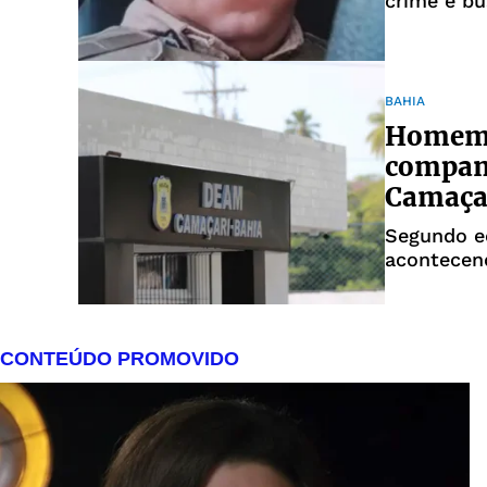
crime e bu
BAHIA
Homem 
companh
Camaça
Segundo eq
acontecen