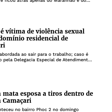
 e ficou atrás apenas do Maranhão e do
é vítima de violência sexual
omínio residencial de
ri
 abordada ao sair para o trabalho; caso é
o pela Delegacia Especial de Atendimento
a cidade
ata esposa a tiros dentro de
m Camaçari
nteceu no bairro Phoc 2 no domingo