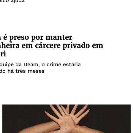
sco ajuda
é preso por manter
eira em cárcere privado em
ri
uipe da Deam, o crime estaria
do há três meses