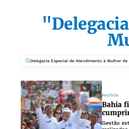
"Delegacia
Mu
POLÍTICA
Bahia f
cumpri
Gestão es