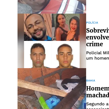
POLÍCIA
Sobrevi
envolve
crime
Policial M
um homem 
BAHIA
Homem 
machado
Segundo a 