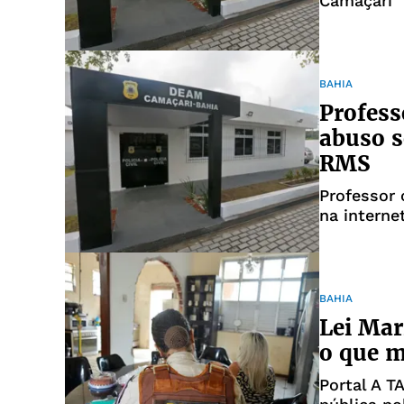
Camaçari
BAHIA
Profess
abuso s
RMS
Professor 
na interne
BAHIA
Lei Mar
o que 
Portal A 