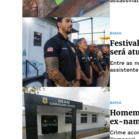
assassina
BAHIA
Festiva
será atu
Entre as n
assistente
BAHIA
Homem 
ex-namo
Crime aco