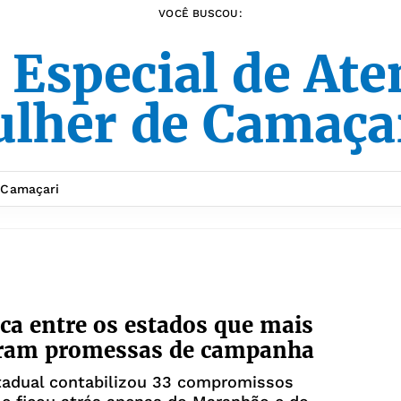
VOCÊ BUSCOU:
 Especial de At
lher de Camaça
ica entre os estados que mais
ram promessas de campanha
tadual contabilizou 33 compromissos