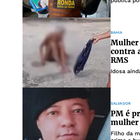
pública po
a extrema 
BAHIA
Mulher 
contra 
RMS
Idosa aind
SALVADOR
PM é pr
mulher 
Filho da m