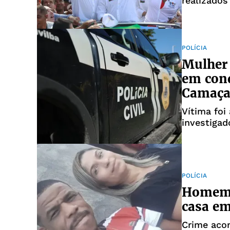
realizados
Piauí
POLÍCIA
Mulher 
em cond
Camaça
Vítima foi
investigad
à Mulher d
POLÍCIA
Homem m
casa e
Crime aco