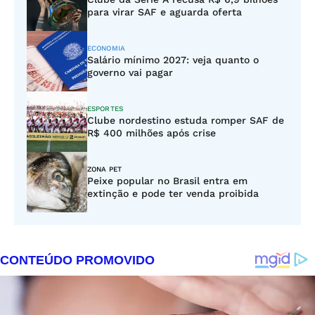
para virar SAF e aguarda oferta
ECONOMIA
Salário mínimo 2027: veja quanto o
governo vai pagar
ESPORTES
Clube nordestino estuda romper SAF de
R$ 400 milhões após crise
ZONA PET
Peixe popular no Brasil entra em
extinção e pode ter venda proibida