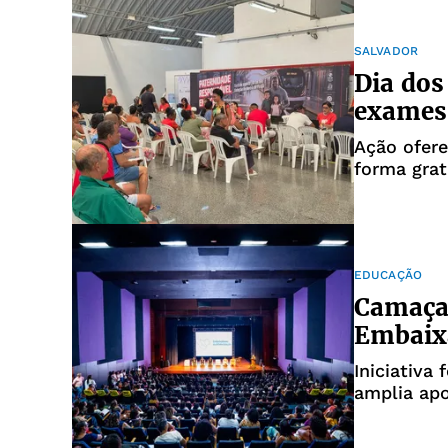
SALVADOR
Dia dos
exames 
Ação ofere
forma grat
EDUCAÇÃO
Camaça
Embaixa
Iniciativa 
amplia apo