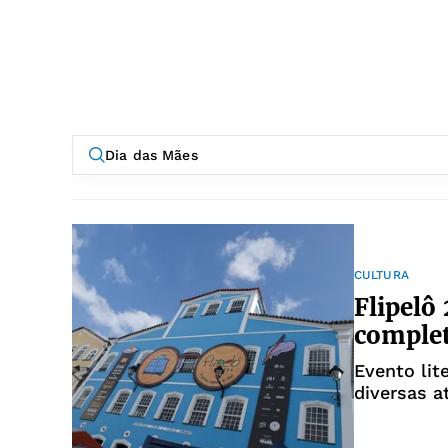
CULTURA
Flipelô
complet
Evento lit
diversas a