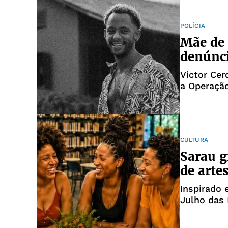
POLÍCIA
Mãe de 
denúnci
Victor Cer
a Operação
CULTURA
Sarau g
de arte
Inspirado 
Julho das