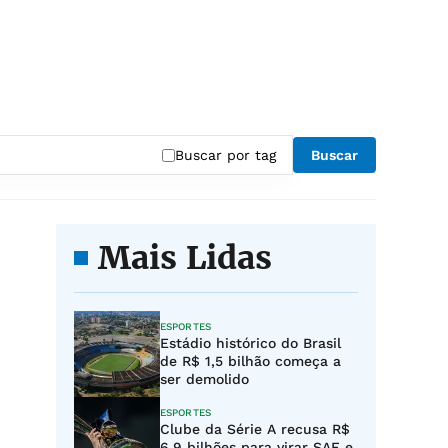
Buscar por tag
Buscar
Mais Lidas
ESPORTES
Estádio histórico do Brasil
de R$ 1,5 bilhão começa a
ser demolido
ESPORTES
Clube da Série A recusa R$
6,9 bilhões para virar SAF e