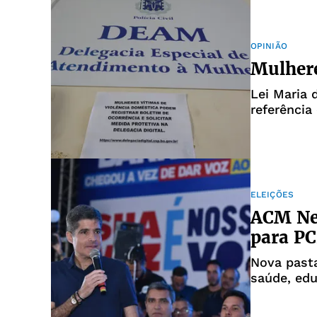
OPINIÃO
Mulhere
Lei Maria
referência
choca
ELEIÇÕES
ACM Net
para PC
Nova pasta
saúde, edu