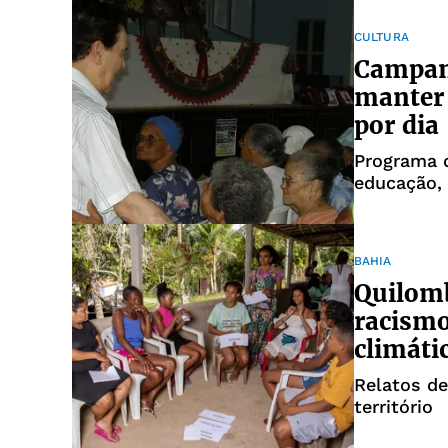
CULTURA
Campan
manter 
por dia
Programa d
educação, 
BAHIA
Quilomb
racismo
climáti
Relatos d
território