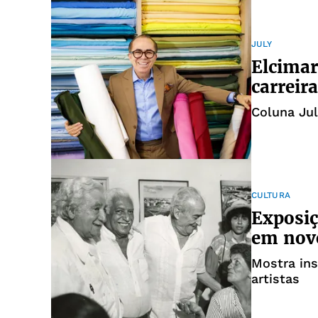
JULY
Elcima
carreir
Coluna Jul
CULTURA
Exposiç
em novo
Mostra in
artistas