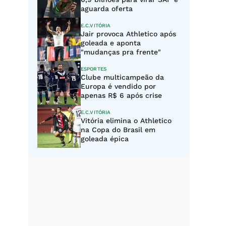
aguarda oferta
E.C.VITÓRIA
Jair provoca Athletico após
goleada e aponta
"mudanças pra frente"
ESPORTES
Clube multicampeão da
Europa é vendido por
apenas R$ 6 após crise
E.C.VITÓRIA
Vitória elimina o Athletico
na Copa do Brasil em
goleada épica