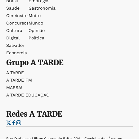
Brasil
Empregos
Saúde
Gastronomia
Cineinsite
Muito
Concursos
Mundo
Cultura
Opinião
Digital
Política
Salvador
Economia
Grupo
A TARDE
A TARDE
A TARDE FM
MASSA!
A TARDE EDUCAÇÃO
Redes
A TARDE
Rua Professor Milton Cayres de Brito, 204 - Caminho das Árvores,