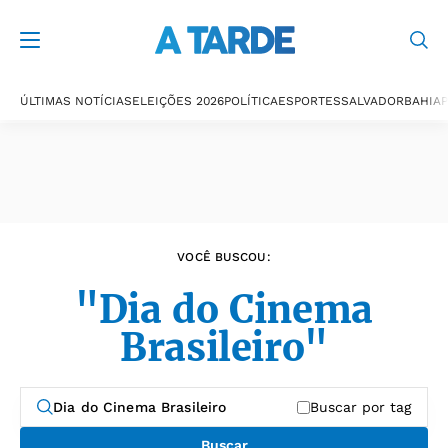
Últimas notícias
ÚLTIMAS NOTÍCIAS
ELEIÇÕES 2026
POLÍTICA
ESPORTES
SALVADOR
BAHIA
P
VOCÊ BUSCOU:
"Dia do Cinema
Brasileiro"
Buscar por tag
Buscar