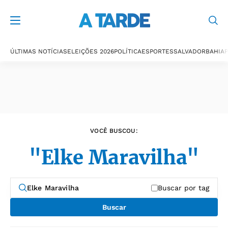
Últimas notícias
ÚLTIMAS NOTÍCIAS
ELEIÇÕES 2026
POLÍTICA
ESPORTES
SALVADOR
BAHIA
P
VOCÊ BUSCOU:
"Elke Maravilha"
Buscar por tag
Buscar