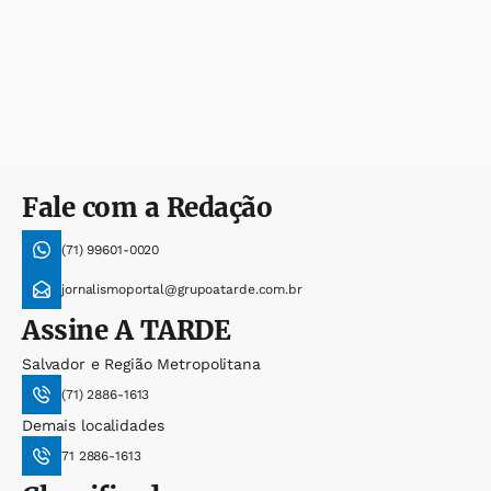
Fale com a Redação
(71) 99601-0020
jornalismoportal@grupoatarde.com.br
Assine
A TARDE
Salvador e Região Metropolitana
(71) 2886-1613
Demais localidades
71 2886-1613