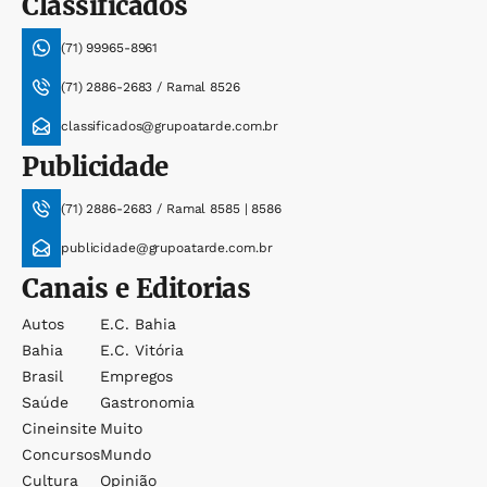
Classificados
(71) 99965-8961
(71) 2886-2683 / Ramal 8526
classificados@grupoatarde.com.br
Publicidade
(71) 2886-2683 / Ramal 8585 | 8586
publicidade@grupoatarde.com.br
Canais e Editorias
Autos
E.c. Bahia
Bahia
E.c. Vitória
Brasil
Empregos
Saúde
Gastronomia
Cineinsite
Muito
Concursos
Mundo
Cultura
Opinião