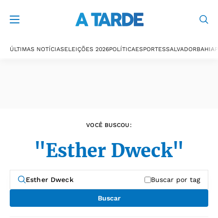
Últimas notícias
ÚLTIMAS NOTÍCIAS
ELEIÇÕES 2026
POLÍTICA
ESPORTES
SALVADOR
BAHIA
P
VOCÊ BUSCOU:
"Esther Dweck"
Buscar por tag
Buscar