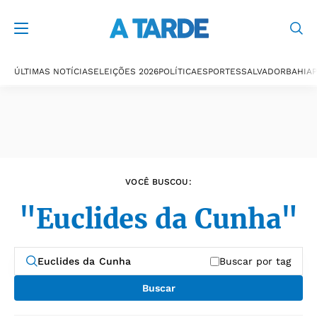
Últimas notícias
ÚLTIMAS NOTÍCIAS
ELEIÇÕES 2026
POLÍTICA
ESPORTES
SALVADOR
BAHIA
P
VOCÊ BUSCOU:
"Euclides da Cunha"
Buscar por tag
Buscar