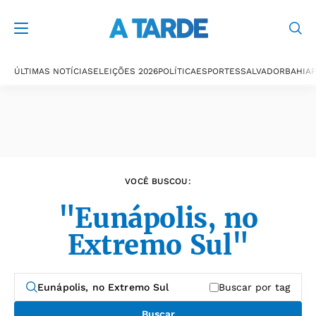
Últimas notícias
ÚLTIMAS NOTÍCIAS
ELEIÇÕES 2026
POLÍTICA
ESPORTES
SALVADOR
BAHIA
P
VOCÊ BUSCOU:
"Eunápolis, no
Extremo Sul"
Buscar por tag
Buscar