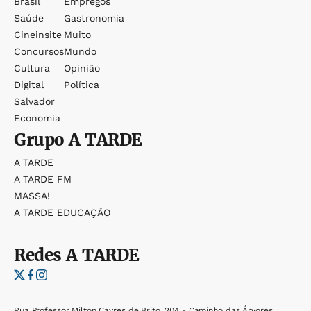
Brasil
Empregos
Saúde
Gastronomia
Cineinsite
Muito
Concursos
Mundo
Cultura
Opinião
Digital
Política
Salvador
Economia
Grupo
A TARDE
A TARDE
A TARDE FM
MASSA!
A TARDE EDUCAÇÃO
Redes
A TARDE
Rua Professor Milton Cayres de Brito, 204 - Caminho das Árvores,