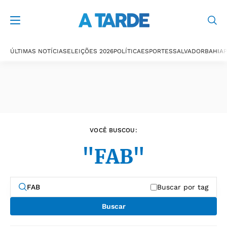
Últimas notícias
ÚLTIMAS NOTÍCIAS
ELEIÇÕES 2026
POLÍTICA
ESPORTES
SALVADOR
BAHIA
P
VOCÊ BUSCOU:
"FAB"
Buscar por tag
Buscar