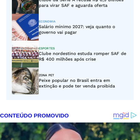
para virar SAF e aguarda oferta
ECONOMIA
Salário mínimo 2027: veja quanto o
governo vai pagar
ESPORTES
Clube nordestino estuda romper SAF de
R$ 400 milhões após crise
ZONA PET
Peixe popular no Brasil entra em
extinção e pode ter venda proibida