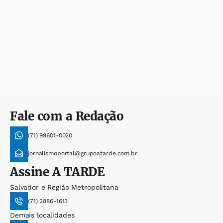
Fale com a Redação
(71) 99601-0020
jornalismoportal@grupoatarde.com.br
Assine
A TARDE
Salvador e Região Metropolitana
(71) 2886-1613
Demais localidades