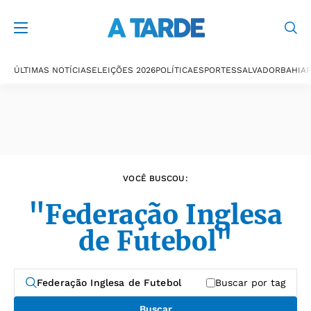
Últimas notícias
ÚLTIMAS NOTÍCIAS
ELEIÇÕES 2026
POLÍTICA
ESPORTES
SALVADOR
BAHIA
P
VOCÊ BUSCOU:
"Federação Inglesa
de Futebol"
Buscar por tag
Buscar