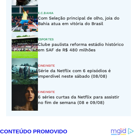
E.C.BAHIA
Com Seleção principal de olho, joia do
Bahia atua em vitória do Brasil
ESPORTES
Clube paulista reforma estádio histórico
em SAF de R$ 480 milhões
CINEINSITE
Série da Netflix com 6 episódios é
imperdível neste sábado (08/08)
CINEINSITE
6 séries curtas da Netflix para assistir
no fim de semana (08 e 09/08)