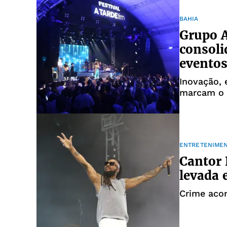
BAHIA
Grupo 
consol
eventos
Inovação, 
marcam o 
ENTRETENIME
Cantor 
levada
Crime aco