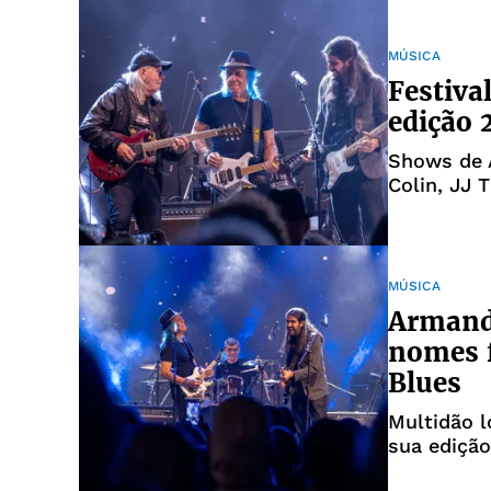
MÚSICA
Festiva
edição 
Shows de 
Colin, JJ
evento
MÚSICA
Armand
nomes f
Blues
Multidão l
sua edição