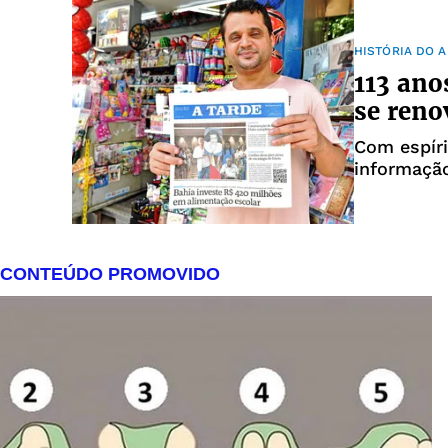
HISTÓRIA DO A
113 ano
se reno
Com espír
informação