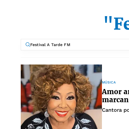
"Fe
MÚSICA
Amor an
marcant
Cantora p