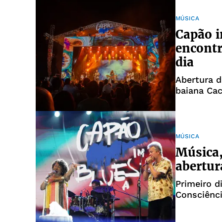
MÚSICA
Capão i
encontr
dia
Abertura d
baiana Ca
MÚSICA
Música
abertur
Primeiro di
Consciênc