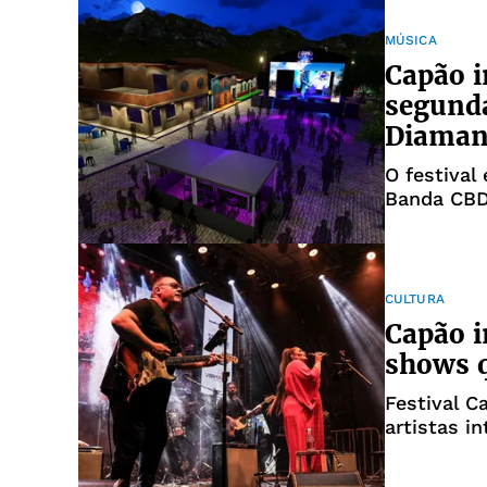
MÚSICA
Capão i
segund
Diaman
O festival
Banda CBD
convidado
CULTURA
Capão i
shows q
Festival C
artistas i