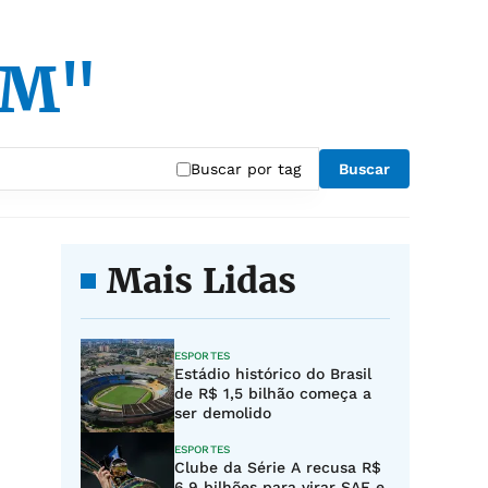
 FM"
Buscar por tag
Buscar
Mais Lidas
ESPORTES
Estádio histórico do Brasil
de R$ 1,5 bilhão começa a
ser demolido
ESPORTES
Clube da Série A recusa R$
6,9 bilhões para virar SAF e