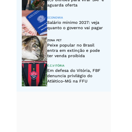
aguarda oferta
ECONOMIA
Salário mínimo 2027: veja
quanto o governo vai pagar
ZONA PET
Peixe popular no Brasil
entra em extinção e pode
ter venda proibida
E.C.VITÓRIA
Em defesa do Vitória, FBF
denuncia privilégio do
Atlético-MG na FFU