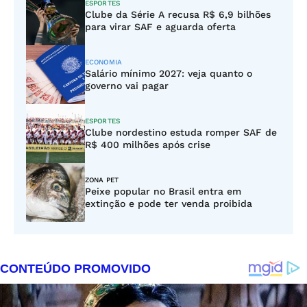
ESPORTES
Clube da Série A recusa R$ 6,9 bilhões
para virar SAF e aguarda oferta
ECONOMIA
Salário mínimo 2027: veja quanto o
governo vai pagar
ESPORTES
Clube nordestino estuda romper SAF de
R$ 400 milhões após crise
ZONA PET
Peixe popular no Brasil entra em
extinção e pode ter venda proibida