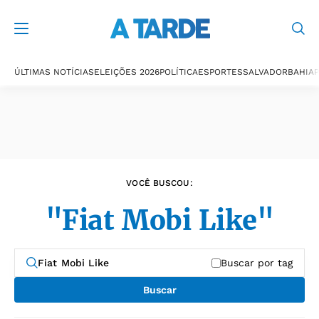
Últimas notícias
ÚLTIMAS NOTÍCIAS
ELEIÇÕES 2026
POLÍTICA
ESPORTES
SALVADOR
BAHIA
P
VOCÊ BUSCOU:
"Fiat Mobi Like"
Buscar por tag
Buscar