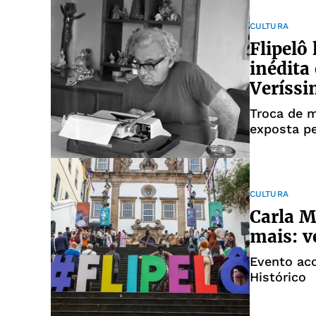
CULTURA
Flipelô
inédita
Veríss
Troca de m
exposta pe
CULTURA
Carla M
mais: v
Evento aco
Histórico