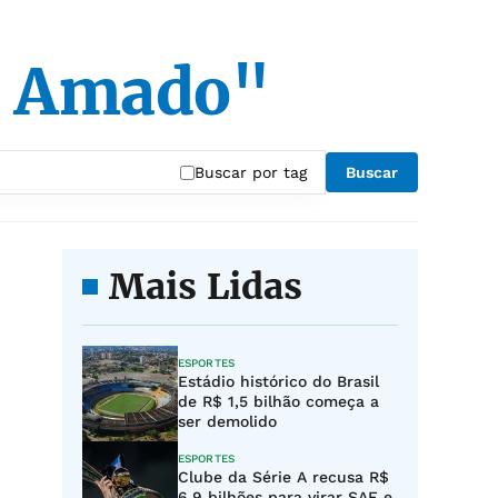
e Amado"
Buscar por tag
Buscar
Mais Lidas
ESPORTES
Estádio histórico do Brasil
de R$ 1,5 bilhão começa a
ser demolido
ESPORTES
Clube da Série A recusa R$
6,9 bilhões para virar SAF e