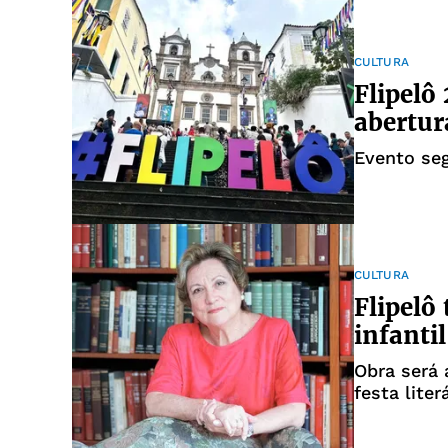
CULTURA
Flipelô
abertur
Evento se
CULTURA
Flipelô
infanti
Obra será
festa liter