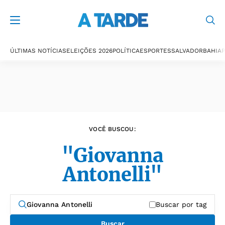
Últimas notícias
ÚLTIMAS NOTÍCIAS
ELEIÇÕES 2026
POLÍTICA
ESPORTES
SALVADOR
BAHIA
P
VOCÊ BUSCOU:
"Giovanna
Antonelli"
Buscar por tag
Buscar