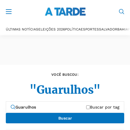
Últimas notícias
ÚLTIMAS NOTÍCIAS
ELEIÇÕES 2026
POLÍTICA
ESPORTES
SALVADOR
BAHIA
P
VOCÊ BUSCOU:
"Guarulhos"
Buscar por tag
Buscar