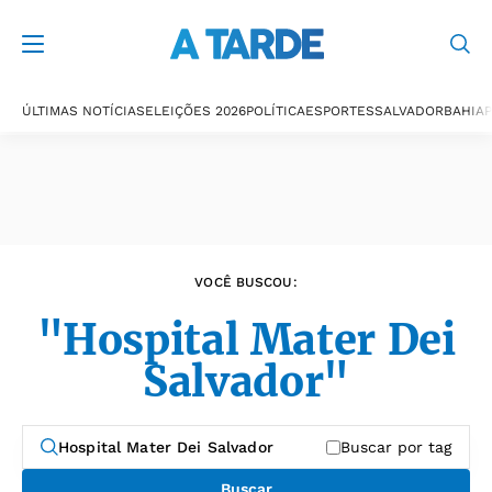
Últimas notícias
ÚLTIMAS NOTÍCIAS
ELEIÇÕES 2026
POLÍTICA
ESPORTES
SALVADOR
BAHIA
P
VOCÊ BUSCOU:
"Hospital Mater Dei
Salvador"
Buscar por tag
Buscar