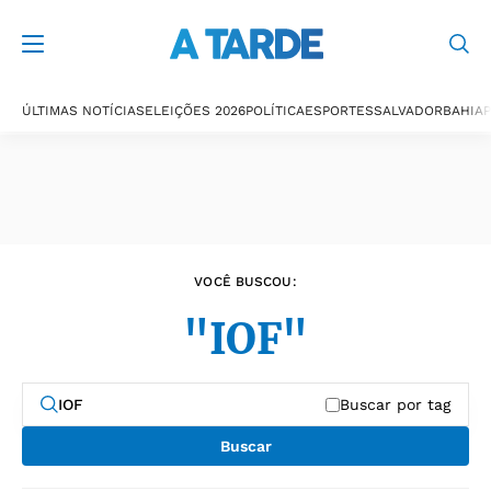
Últimas notícias
ÚLTIMAS NOTÍCIAS
ELEIÇÕES 2026
POLÍTICA
ESPORTES
SALVADOR
BAHIA
P
VOCÊ BUSCOU:
"IOF"
Buscar por tag
Buscar