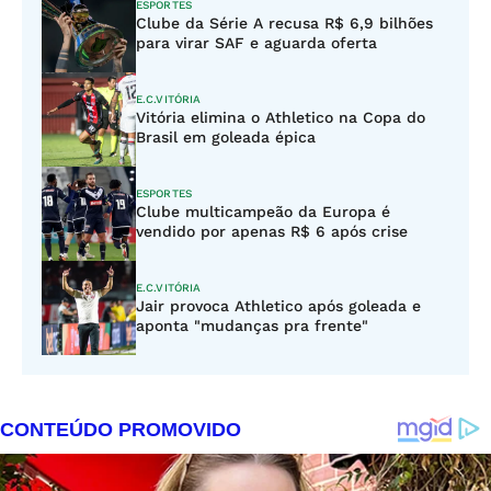
ESPORTES
Clube da Série A recusa R$ 6,9 bilhões
para virar SAF e aguarda oferta
E.C.VITÓRIA
Vitória elimina o Athletico na Copa do
Brasil em goleada épica
ESPORTES
Clube multicampeão da Europa é
vendido por apenas R$ 6 após crise
E.C.VITÓRIA
Jair provoca Athletico após goleada e
aponta "mudanças pra frente"